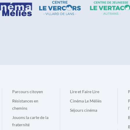
Parcours citoyen
Lire et Faire Lire
P
Résistances en
Cinéma Le Méliès
P
chemins
l
Séjours cinéma
Jouons la carte de la
B
fraternité