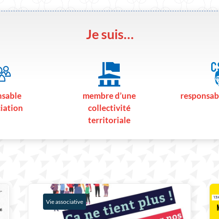
Je suis…
nsable
membre d’une
responsab
ciation
collectivité
territoriale
Vie associative