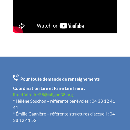
Pour toute demande de renseignements
Coordination Lire et Faire Lire Isère :
lireetfairelire38@laligue38.org
* Hélène Souchon – référente bénévoles : 04 38 12 41
41
* Émilie Gagnière – référente structures d’accueil : 04
38 12 41 52