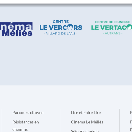
Parcours citoyen
Lire et Faire Lire
P
Résistances en
Cinéma Le Méliès
P
chemins
l
Séjours cinéma