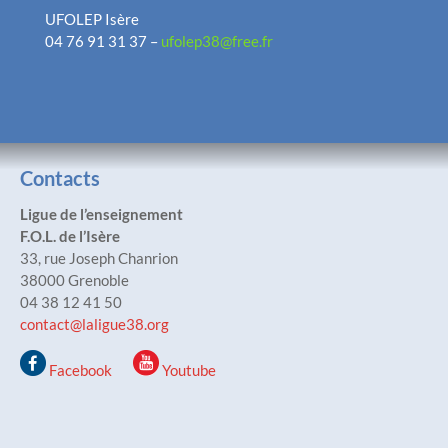
UFOLEP Isère
04 76 91 31 37 –
ufolep38@free.fr
Contacts
Ligue de l’enseignement
F.O.L. de l’Isère
33, rue Joseph Chanrion
38000 Grenoble
04 38 12 41 50
contact@laligue38.org
Facebook
Youtube